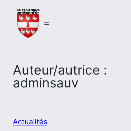
Aller
au
contenu
Auteur/autrice :
adminsauv
Actualités