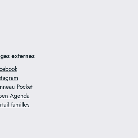
ges externes
cebook
stagram
nneau Pocket
pen Agenda
rtail familles